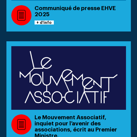
Communiqué de presse EHVE
2025
+ d'info
Le Mouvement Associatif,
inquiet pour l’avenir des
associations, écrit au Premier
Ministre.