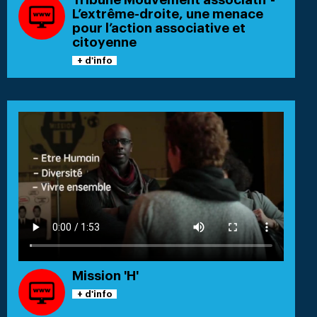
L’extrême-droite, une menace
pour l’action associative et
citoyenne
+ d'info
Mission 'H'
+ d'info