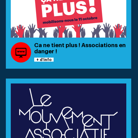
Ca ne tient plus ! Associations en
danger !
+ d'info