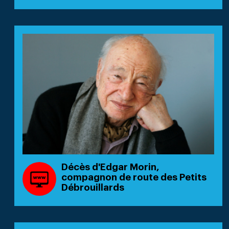
Décès d'Edgar Morin,
compagnon de route des Petits
Débrouillards