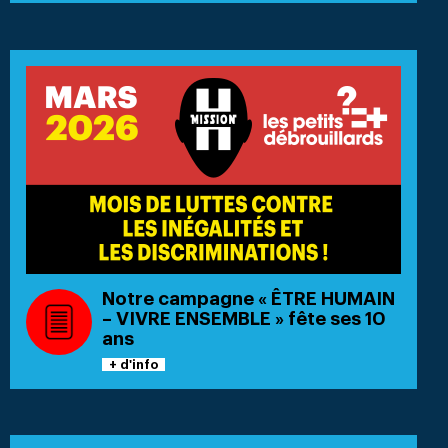
Notre campagne « ÊTRE HUMAIN
– VIVRE ENSEMBLE » fête ses 10
ans
+ d'info