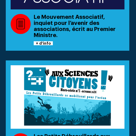
Le Mouvement Associatif,
inquiet pour l’avenir des
associations, écrit au Premier
Ministre.
+ d'info