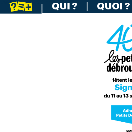
Les Petits Débrouillards
QUI ?
QUOI ?