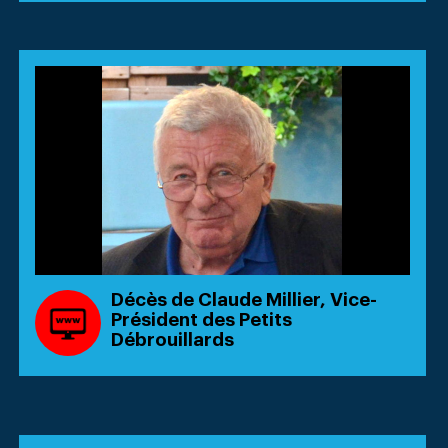
Décès de Claude Millier, Vice-
Président des Petits
Débrouillards